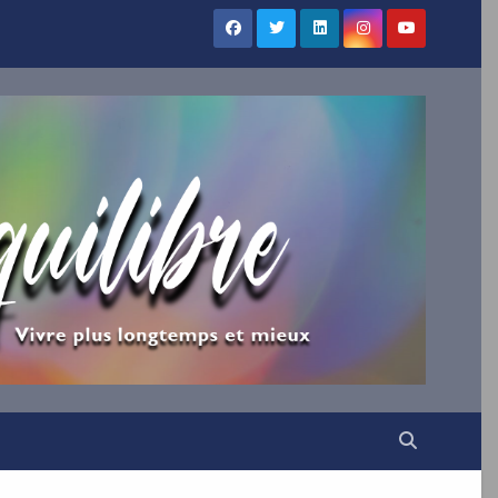
×
UILIBRE
vous !
ns votre boîte mail nos
irations.
VENUE