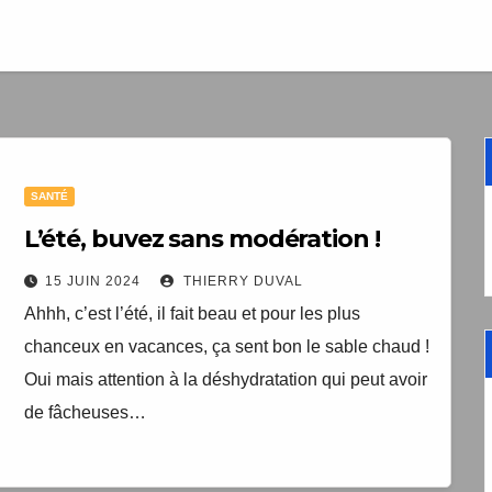
1 livre numér
à télécharger gratui
"Les clés du bien vieill
santé"
SANTÉ
Votre adresse email sera un
TopEquilibre.fr pour vous en
L’été, buvez sans modération !
contenant des offres commercia
pouvez vous désinscrire à tout m
15 JUIN 2024
THIERRY DUVAL
de désabonnement intégré 
Ahhh, c’est l’été, il fait beau et pour les plus
Une erreur est survenue lor
Votre inscription a bien été
chanceux en vacances, ça sent bon le sable chaud !
livre numérique a été envoyé
formulaire. Merci de réessa
Oui mais attention à la déshydratation qui peut avoir
arriver d'ici quelques secon
page.
que vous avez 
de fâcheuses…