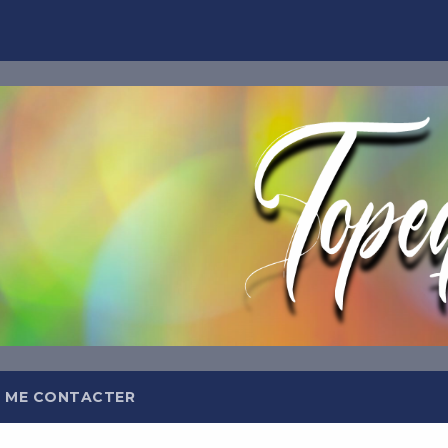
TOPEQ
Abonnez-
Et recevez tous les jours da
meilleures insp
 ME CONTACTER
OFFRE DE BIEN