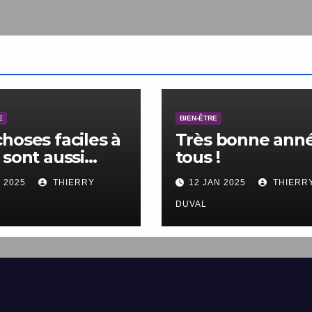
E
BIEN-ÊTRE
choses faciles à
Très bonne anné
 sont aussi
tous !
les à ne pas
V 2025
THIERRY
12 JAN 2025
THIERR
.
DUVAL