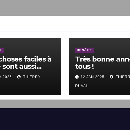
E
BIEN-ÊTRE
choses faciles à
Très bonne anné
 sont aussi
tous !
les à ne pas
V 2025
THIERRY
12 JAN 2025
THIERR
.
DUVAL