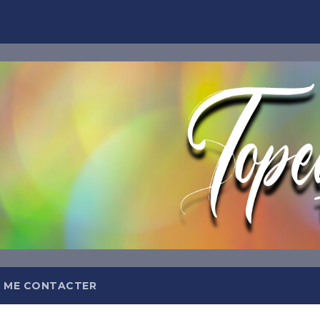
TOPEQ
Abonnez-
Et recevez tous les jours da
meilleures insp
 ME CONTACTER
OFFRE DE BIEN