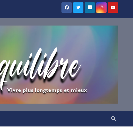
×
UILIBRE
vous !
ns votre boîte mail nos
irations.
VENUE