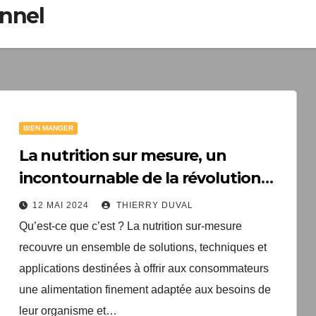
onnel
1 livre numér
à télécharger gratui
"Les clés du bien vieill
santé"
BIEN MANGER
Votre adresse email sera un
TopEquilibre.fr pour vous en
La nutrition sur mesure, un
contenant des offres commercia
incontournable de la révolution
pouvez vous désinscrire à tout m
alimentaire
de désabonnement intégré 
12 MAI 2024
THIERRY DUVAL
Une erreur est survenue lor
Votre inscription a bien été
Qu’est-ce que c’est ? La nutrition sur-mesure
livre numérique a été envoyé
formulaire. Merci de réessa
recouvre un ensemble de solutions, techniques et
arriver d'ici quelques secon
page.
que vous avez 
applications destinées à offrir aux consommateurs
une alimentation finement adaptée aux besoins de
leur organisme et…