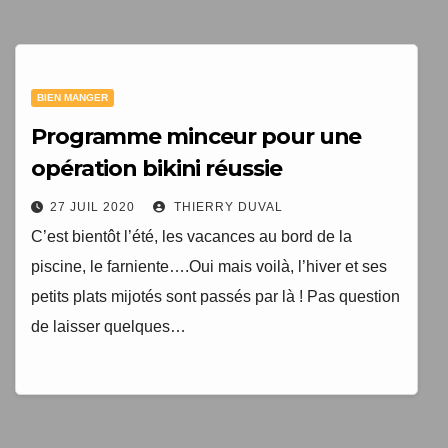
1 livre numérique
à télécharger gratuitement
BIEN MANGER
"Les clés du bien vieillir en bonne santé"
Programme minceur pour une
opération bikini réussie
27 JUIL 2020
THIERRY DUVAL
C’est bientôt l’été, les vacances au bord de la
piscine, le farniente….Oui mais voilà, l’hiver et ses
petits plats mijotés sont passés par là ! Pas question
de laisser quelques…
Votre adresse email sera uniquement utilisée par
TopEquilibre.fr pour vous envoyer votre newsletter contenant
des offres commerciales personnalisées. Vous pouvez vous
désinscrire à tout moment en utilisant le lien de