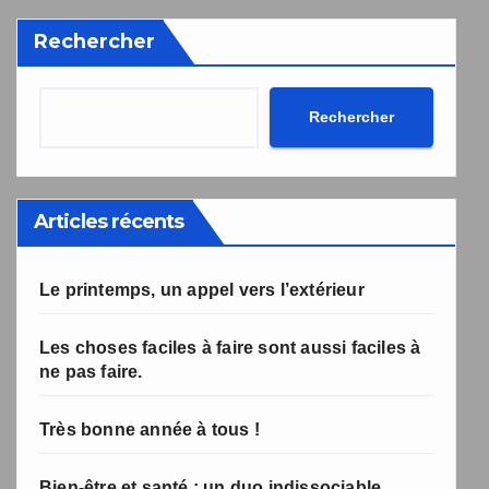
désabonnement intégré dans la newsletter.
Rechercher
Votre inscription a bien été prise en compte, et le livre
Une erreur est survenue lors de la soumission du
formulaire. Merci de réessayer ou de recharger la page.
numérique a été envoyé avec succès et devrait arriver
d'ici quelques secondes à l'adresse e-mail que vous
avez indiquée.
Rechercher
Articles récents
Le printemps, un appel vers l’extérieur
Les choses faciles à faire sont aussi faciles à
ne pas faire.
Très bonne année à tous !
Bien-être et santé : un duo indissociable