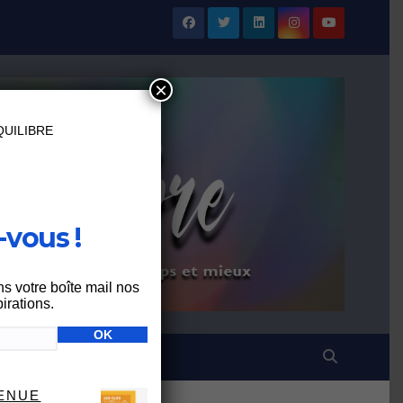
×
UILIBRE
vous !
ns votre boîte mail nos
irations.
VENUE