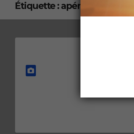
Étiquette :
apéro