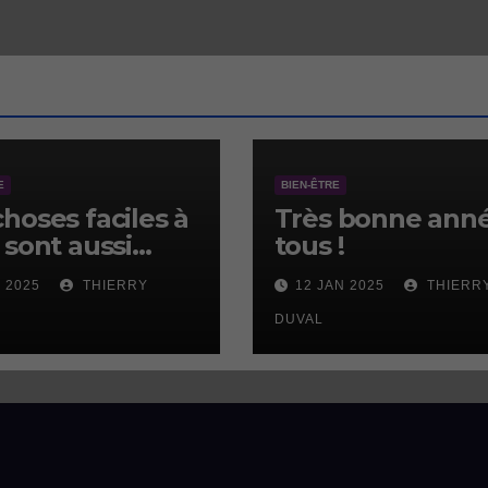
E
BIEN-ÊTRE
choses faciles à
Très bonne anné
 sont aussi
tous !
les à ne pas
V 2025
THIERRY
12 JAN 2025
THIERR
.
DUVAL