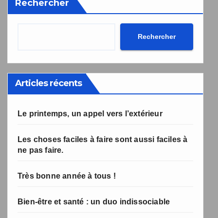
Rechercher
désabonnement intégré dans la newsletter.
Votre inscription a bien été prise en compte, et le livre
Une erreur est survenue lors de la soumission du
formulaire. Merci de réessayer ou de recharger la page.
numérique a été envoyé avec succès et devrait arriver
Rechercher
d'ici quelques secondes à l'adresse e-mail que vous
avez indiquée.
Articles récents
Le printemps, un appel vers l’extérieur
Les choses faciles à faire sont aussi faciles à
ne pas faire.
Très bonne année à tous !
Bien-être et santé : un duo indissociable