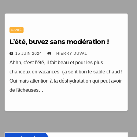
1 livre numérique
à télécharger gratuitement
SANTÉ
"Les clés du bien vieillir en bonne santé"
L’été, buvez sans modération !
15 JUIN 2024
THIERRY DUVAL
Ahhh, c’est l’été, il fait beau et pour les plus
chanceux en vacances, ça sent bon le sable chaud !
Oui mais attention à la déshydratation qui peut avoir
de fâcheuses…
Votre adresse email sera uniquement utilisée par
TopEquilibre.fr pour vous envoyer votre newsletter contenant
des offres commerciales personnalisées. Vous pouvez vous
désinscrire à tout moment en utilisant le lien de