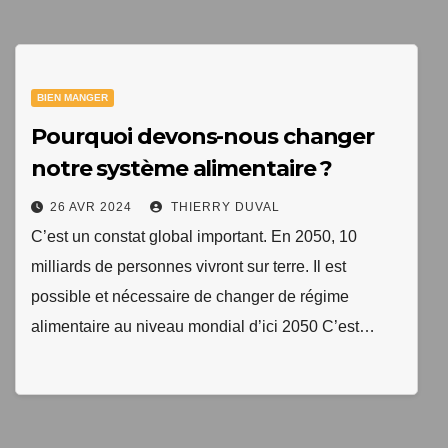
1 livre numérique
à télécharger gratuitement
BIEN MANGER
"Les clés du bien vieillir en bonne santé"
Pourquoi devons-nous changer
notre système alimentaire ?
26 AVR 2024
THIERRY DUVAL
C’est un constat global important. En 2050, 10
milliards de personnes vivront sur terre. Il est
possible et nécessaire de changer de régime
alimentaire au niveau mondial d’ici 2050 C’est…
Votre adresse email sera uniquement utilisée par
TopEquilibre.fr pour vous envoyer votre newsletter contenant
des offres commerciales personnalisées. Vous pouvez vous
désinscrire à tout moment en utilisant le lien de