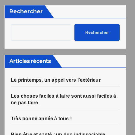
désabonnement intégré dans la newsletter.
Rechercher
Votre inscription a bien été prise en compte, et le livre
Une erreur est survenue lors de la soumission du
formulaire. Merci de réessayer ou de recharger la page.
numérique a été envoyé avec succès et devrait arriver
d'ici quelques secondes à l'adresse e-mail que vous
avez indiquée.
Rechercher
Articles récents
Le printemps, un appel vers l’extérieur
Les choses faciles à faire sont aussi faciles à
ne pas faire.
Très bonne année à tous !
Bien-être et santé : un duo indissociable